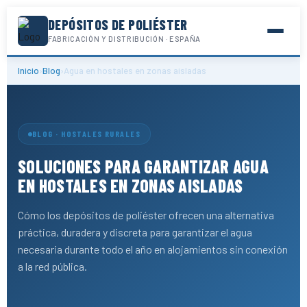
DEPÓSITOS DE POLIÉSTER
FABRICACIÓN Y DISTRIBUCIÓN · ESPAÑA
Inicio
›
Blog
›
Agua en hostales en zonas aisladas
BLOG · HOSTALES RURALES
SOLUCIONES PARA GARANTIZAR AGUA
EN HOSTALES EN ZONAS AISLADAS
Cómo los depósitos de poliéster ofrecen una alternativa
práctica, duradera y discreta para garantizar el agua
necesaria durante todo el año en alojamientos sin conexión
a la red pública.