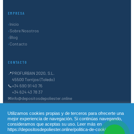
EMPRESA
Inicio
Sobre Nosotros
Blog
Contacto
CONTACTO
📍
PROFURBAN 2020, S.L.
45500 Torrijos (Toledo)
📞
+34 690 91 40 76
+34 624 43 78 37
✉
info@depositosdepoliester.online
Utilizamos cookies propias y de terceros para ofrecerte una
mejor experiencia de navegación. Si continúas navegando,
© 2026 Depósitos de Poliéster · PROFURBAN 2020, S.L. · Todos los
consideramos que aceptas su uso. Leer más en
derechos reservados
https://depositosdepoliester.online/politica-de-cookies