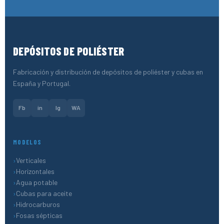
DEPÓSITOS DE POLIÉSTER
Fabricación y distribución de depósitos de poliéster y cubas en
España y Portugal.
Fb
in
Ig
WA
MODELOS
Verticales
Horizontales
Agua potable
Cubas para aceite
Hidrocarburos
Fosas sépticas