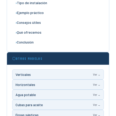
Tipo de instalación
Ejemplo práctico
Consejos útiles
Qué ofrecemos
Conclusión
OTROS MODELOS
Verticales
Ver →
Horizontales
Ver →
Agua potable
Ver →
Cubas para aceite
Ver →
Fosas sépticas
Ver →