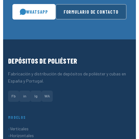
WHATSAPP
FORMULARIO DE CONTACTO
DEPÓSITOS DE POLIÉSTER
Fabricación y distribución de depósitos de poliéster y cubas en
España y Portugal.
Fb
in
Ig
WA
MODELOS
Verticales
Horizontales