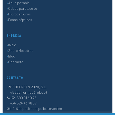
Agua potable
Cubas para aceite
Hidrocarburos
Fosas sépticas
EMPRESA
Inicio
Sobre Nosotros
Blog
Contacto
CONTACTO
📍
PROFURBAN 2020, S.L.
45500 Torrijos (Toledo)
📞
+34 690 91 40 76
+34 624 43 78 37
✉
info@depositosdepoliester.online