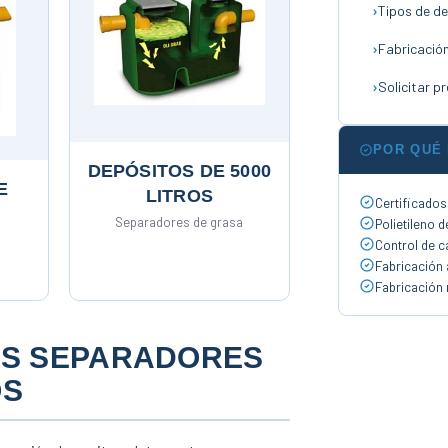
Tipos de d
Fabricació
Solicitar p
POR QUÉ
DEPÓSITOS DE 5000
E
LITROS
Certificado
Separadores de grasa
Polietileno d
Control de c
Fabricación
Fabricación n
LOS SEPARADORES
OS