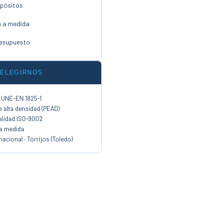
epósitos
n a medida
resupuesto
 ELEGIRNOS
s UNE-EN 1825-1
e alta densidad (PEAD)
alidad ISO-9002
 a medida
acional · Torrijos (Toledo)