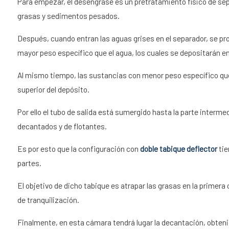
Para empezar, el desengrase es un pretratamiento físico de se
grasas y sedimentos pesados.
Después, cuando entran las aguas grises en el separador, se pr
mayor peso específico que el agua, los cuales se depositarán en l
Al mismo tiempo, las sustancias con menor peso específico que
superior del depósito.
Por ello el tubo de salida está sumergido hasta la parte intermed
decantados y de flotantes.
Es por esto que la configuración con
doble tabique deflector
tie
partes.
El objetivo de dicho tabique es atrapar las grasas en la prime
de tranquilización.
Finalmente, en esta cámara tendrá lugar la decantación, obtenié