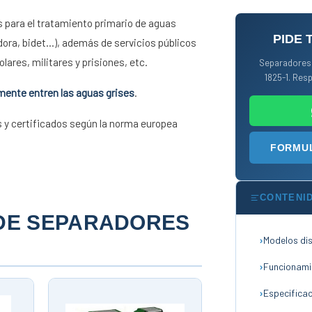
 para el tratamiento primario de aguas
PIDE 
dora, bidet…), además de servicios públicos
ares, militares y prisiones, etc.
Separadores 
1825-1. Res
mente entren las aguas grises
.
y certificados según la norma europea
FORMUL
CONTENI
 DE SEPARADORES
Modelos di
Funcionami
Especifica