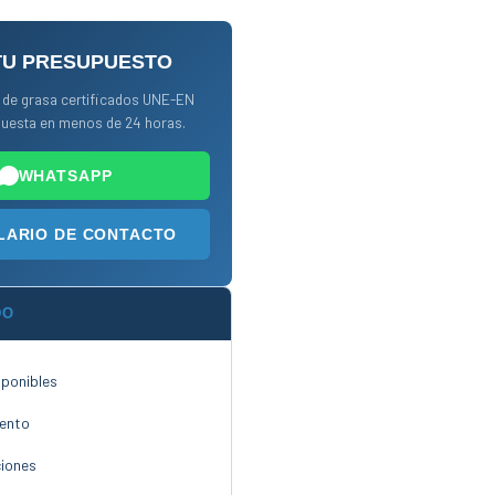
TU PRESUPUESTO
de grasa certificados UNE-EN
puesta en menos de 24 horas.
WHATSAPP
ARIO DE CONTACTO
DO
sponibles
ento
ciones