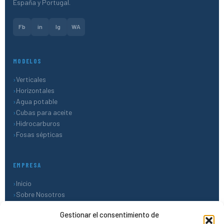
España y Portugal.
Fb
in
Ig
WA
MODELOS
Verticales
Horizontales
Agua potable
Cubas para aceite
Hidrocarburos
Fosas sépticas
EMPRESA
Inicio
Sobre Nosotros
Blog
Gestionar el consentimiento de
Contacto