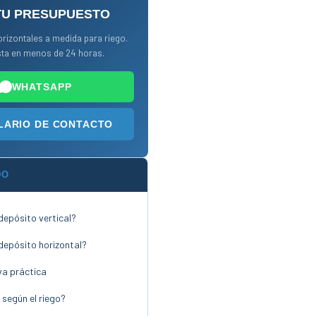
TU PRESUPUESTO
orizontales a medida para riego.
ta en menos de 24 horas.
WHATSAPP
ARIO DE CONTACTO
DO
depósito vertical?
depósito horizontal?
a práctica
 según el riego?