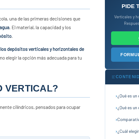
PIDE 
Verticales y h
ola, una de las primeras decisiones que
Respues
 agua
. El material, la capacidad y los
pósito
.
 los depósitos verticales y horizontales de
FORMUL
mo elegir la opción más adecuada para tu
CONTENI
O VERTICAL?
¿Qué es un 
mente cilíndricos, pensados para ocupar
¿Qué es un 
Comparativ
¿Cuál elegir