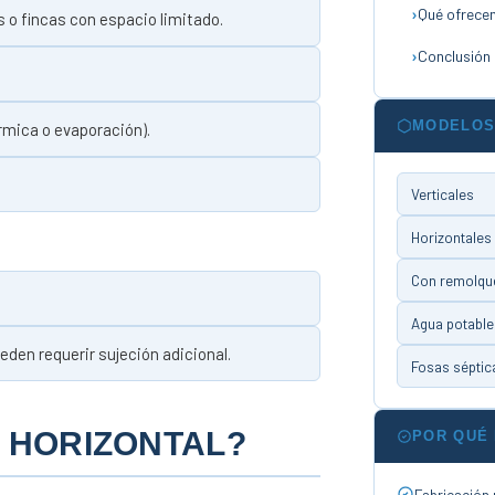
Qué ofrece
os o fincas con espacio limitado.
Conclusión
MODELOS
rmica o evaporación).
Verticales
Horizontales
Con remolqu
Agua potable
den requerir sujeción adicional.
Fosas séptic
O HORIZONTAL?
POR QUÉ
Fabricación n