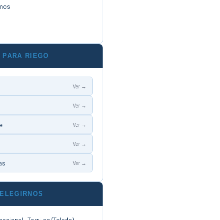
mos
 PARA RIEGO
Ver →
Ver →
e
Ver →
Ver →
as
Ver →
 ELEGIRNOS
acional · Torrijos (Toledo)