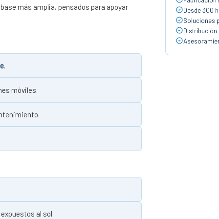
a base más amplia, pensados para apoyar
Desde 300 ha
Soluciones 
Distribución
Asesoramien
ve
.
nes móviles.
antenimiento.
xpuestos al sol.