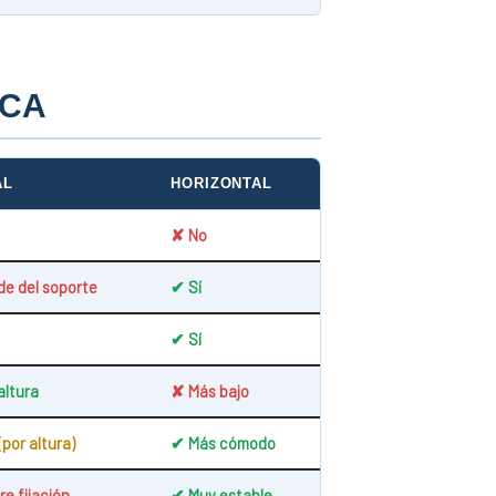
ICA
AL
HORIZONTAL
✘ No
e del soporte
✔ Sí
✔ Sí
altura
✘ Más bajo
(por altura)
✔ Más cómodo
e fijación
✔ Muy estable