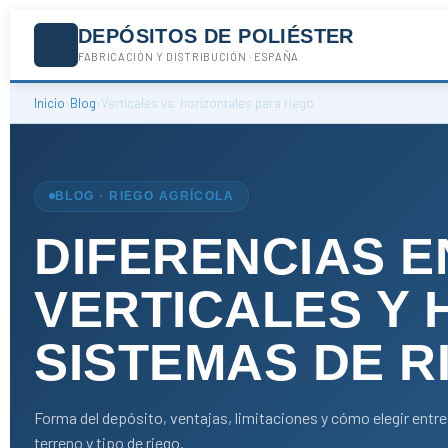
DEPÓSITOS DE POLIÉSTER
FABRICACIÓN Y DISTRIBUCIÓN · ESPAÑA
Inicio
›
Blog
›
Verticales vs. horizontales para riego
BLOG · RIEGO AGRÍCOLA
DIFERENCIAS E
VERTICALES Y 
SISTEMAS DE R
Forma del depósito, ventajas, limitaciones y cómo elegir entre 
terreno y tipo de riego.