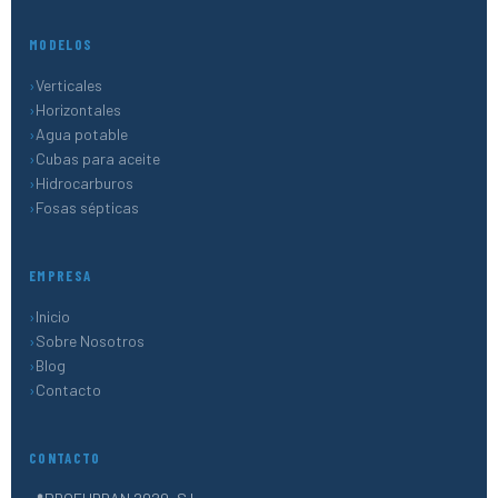
MODELOS
Verticales
Horizontales
Agua potable
Cubas para aceite
Hidrocarburos
Fosas sépticas
EMPRESA
Inicio
Sobre Nosotros
Blog
Contacto
CONTACTO