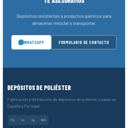
TE ASESORAMOS
Depósitos resistentes a productos químicos para
almacenar, mezclar o transportar.
WHATSAPP
FORMULARIO DE CONTACTO
DEPÓSITOS DE POLIÉSTER
Fabricación y distribución de depósitos de poliéster y cubas en
España y Portugal.
Fb
in
Ig
WA