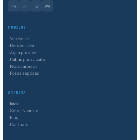
Fb
in
Ig
WA
MODELOS
Verticales
Horizontales
Agua potable
Cubas para aceite
Hidrocarburos
Fosas sépticas
EMPRESA
Inicio
Sobre Nosotros
Blog
Contacto