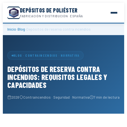
DEPÓSITOS DE POLIÉSTER
Saltar
FABRICACIÓN Y DISTRIBUCIÓN · ESPAÑA
al
contenido
Inicio
›
Blog
›
Depósitos de reserva contra incendios
BLOG · CONTRAINCENDIOS · NORMATIVA
DEPÓSITOS DE RESERVA CONTRA
INCENDIOS: REQUISITOS LEGALES Y
CAPACIDADES
2026
Contraincendios · Seguridad · Normativa
7 min de lectura