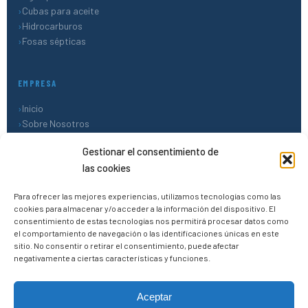
Cubas para aceite
Hidrocarburos
Fosas sépticas
EMPRESA
Inicio
Sobre Nosotros
Blog
Gestionar el consentimiento de
Contacto
las cookies
CONTACTO
Para ofrecer las mejores experiencias, utilizamos tecnologías como las
cookies para almacenar y/o acceder a la información del dispositivo. El
PROFURBAN 2020, S.L.
consentimiento de estas tecnologías nos permitirá procesar datos como
el comportamiento de navegación o las identificaciones únicas en este
45500 Torrijos (Toledo)
sitio. No consentir o retirar el consentimiento, puede afectar
+34 690 91 40 76
negativamente a ciertas características y funciones.
+34 624 43 78 37
✉
info@depositosdepoliester.online
Aceptar