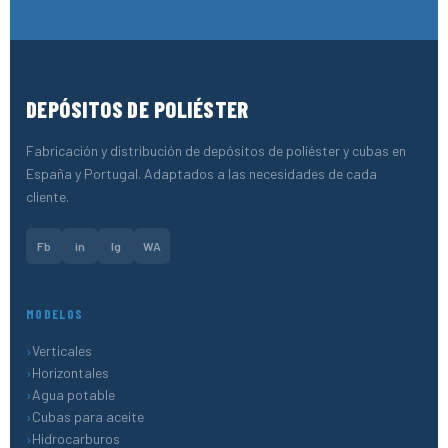
DEPÓSITOS DE POLIÉSTER
Fabricación y distribución de depósitos de poliéster y cubas en
España y Portugal. Adaptados a las necesidades de cada
cliente.
Fb
in
Ig
WA
MODELOS
Verticales
Horizontales
Agua potable
Cubas para aceite
Hidrocarburos