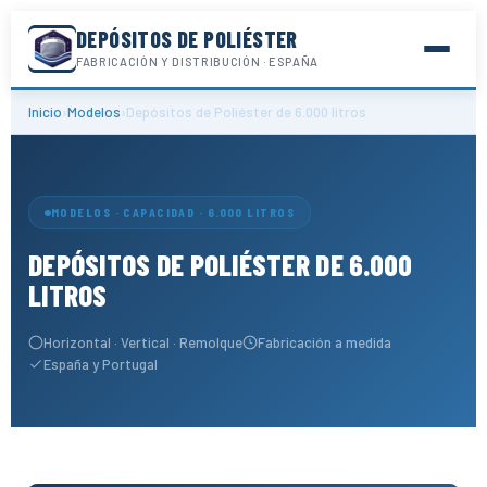
DEPÓSITOS DE POLIÉSTER
FABRICACIÓN Y DISTRIBUCIÓN · ESPAÑA
Inicio
›
Modelos
›
Depósitos de Poliéster de 6.000 litros
MODELOS · CAPACIDAD · 6.000 LITROS
DEPÓSITOS DE POLIÉSTER DE 6.000
LITROS
Horizontal · Vertical · Remolque
Fabricación a medida
España y Portugal