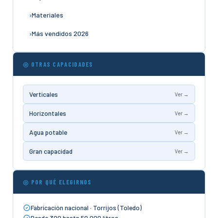
Materiales
Más vendidos 2026
◎ OTRAS CAPACIDADES
Verticales
Ver →
Horizontales
Ver →
Agua potable
Ver →
Gran capacidad
Ver →
◎ POR QUÉ ELEGIRNOS
Fabricación nacional · Torrijos (Toledo)
Desde 300 hasta 50.000 litros