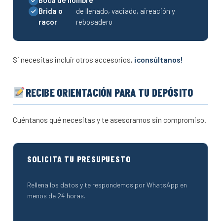
Boca de hombre
Brida o
de llenado, vaciado, aireación y
racor
rebosadero
Si necesitas incluir otros accesorios,
¡consúltanos!
RECIBE ORIENTACIÓN PARA TU DEPÓSITO
Cuéntanos qué necesitas y te asesoramos sin compromiso.
SOLICITA TU PRESUPUESTO
Rellena los datos y te respondemos por WhatsApp en
menos de 24 horas.