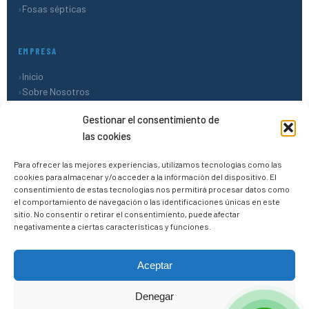
Fosas sépticas
EMPRESA
Inicio
Sobre Nosotros
Blog
Gestionar el consentimiento de
Contacto
las cookies
CONTACTO
Para ofrecer las mejores experiencias, utilizamos tecnologías como las
cookies para almacenar y/o acceder a la información del dispositivo. El
PROFURBAN 2020, S.L.
consentimiento de estas tecnologías nos permitirá procesar datos como
el comportamiento de navegación o las identificaciones únicas en este
45500 Torrijos (Toledo)
sitio. No consentir o retirar el consentimiento, puede afectar
+34 690 91 40 76
negativamente a ciertas características y funciones.
+34 624 43 78 37
✉
info@depositosdepoliester.online
Aceptar
Utilizamos cookies propias y de terceros para ofrecerte una
mejor experiencia de navegación. Si continúas navegando,
Denegar
© 2026 Depósitos de Poliéster · PROFURBAN 2020, S.L. · Todos los
consideramos que aceptas su uso. Leer más en