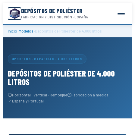
DEPÓSITOS DE POLIÉSTER
FABRICACIÓN Y DISTRIBUCIÓN · ESPAÑA
Inicio
›
Modelos
›
Depósitos de Poliéster de 4.000 litros
MODELOS · CAPACIDAD · 4.000 LITROS
DEPÓSITOS DE POLIÉSTER DE 4.000
LITROS
Horizontal · Vertical · Remolque
Fabricación a medida
España y Portugal