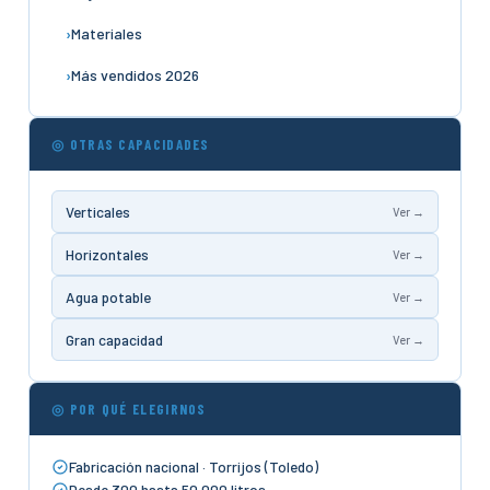
Materiales
Más vendidos 2026
◎ OTRAS CAPACIDADES
Verticales
Ver →
Horizontales
Ver →
Agua potable
Ver →
Gran capacidad
Ver →
◎ POR QUÉ ELEGIRNOS
Fabricación nacional · Torrijos (Toledo)
Desde 300 hasta 50.000 litros