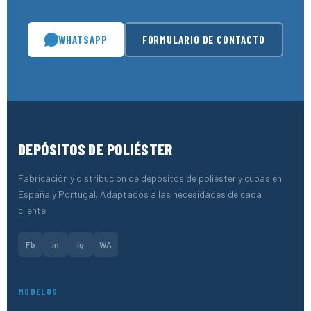
WHATSAPP
FORMULARIO DE CONTACTO
DEPÓSITOS DE POLIÉSTER
Fabricación y distribución de depósitos de poliéster y cubas en
España y Portugal. Adaptados a las necesidades de cada
cliente.
Fb
in
Ig
WA
MODELOS