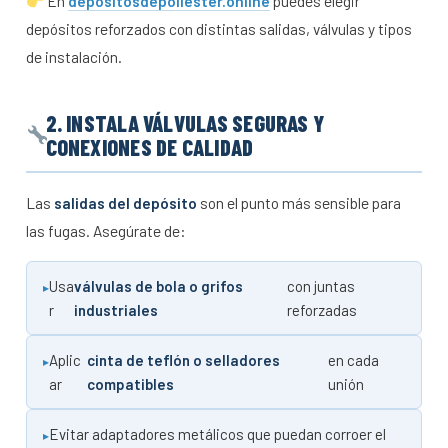
En
depositosdepoliester.online
puedes elegir
depósitos reforzados con distintas salidas, válvulas y tipos
de instalación.
2. INSTALA VÁLVULAS SEGURAS Y
CONEXIONES DE CALIDAD
Las
salidas del depósito
son el punto más sensible para
las fugas. Asegúrate de:
Usa
válvulas de bola o grifos
con juntas
r
industriales
reforzadas
Aplic
cinta de teflón o selladores
en cada
ar
compatibles
unión
Evitar adaptadores metálicos que puedan corroer el